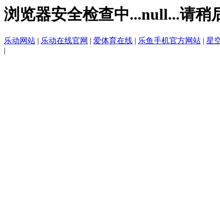
浏览器安全检查中...null...请稍
乐动网站
|
乐动在线官网
|
爱体育在线
|
乐鱼手机官方网站
|
星
|