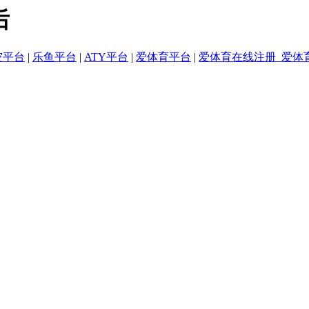
后
空平台
|
乐鱼平台
|
ATY平台
|
爱体育平台
|
爱体育在线注册_爱体